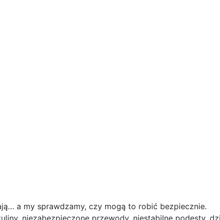
żdżają… a my sprawdzamy, czy mogą to robić bezpiecznie.
uliny, niezabezpieczone przewody, niestabilne podesty, dzi