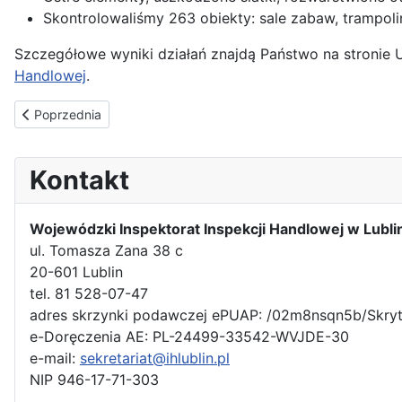
Skontrolowaliśmy 263 obiekty: sale zabaw, trampoli
Szczegółowe wyniki działań znajdą Państwo na stronie 
Handlowej
.
Poprzednia strona: 17 lutego będziemy obchodzić Dzień Służby 
Poprzednia
Kontakt
Wojewódzki Inspektorat Inspekcji Handlowej w Lubli
ul. Tomasza Zana 38 c
20-601 Lublin
tel. 81 528-07-47
adres skrzynki podawczej ePUAP: /02m8nsqn5b/Skry
e-Doręczenia AE: PL-24499-33542-WVJDE-30
e-mail:
sekretariat@ihlublin.pl
NIP 946-17-71-303