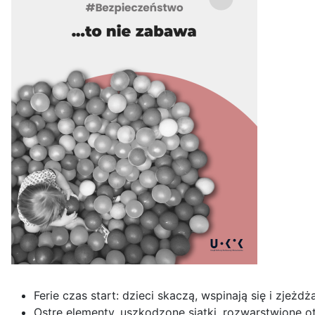
Ferie czas start: dzieci skaczą, wspinają się i zje
Ostre elementy, uszkodzone siatki, rozwarstwione ot