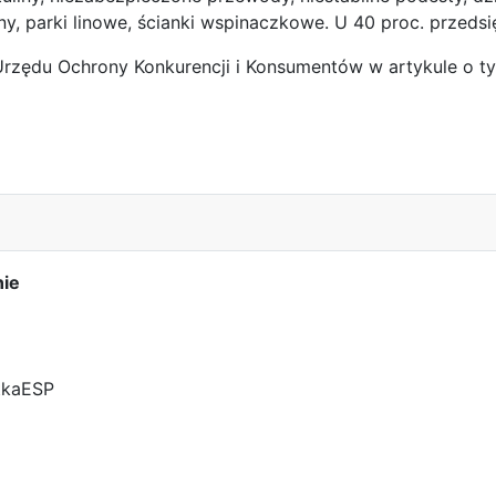
ny, parki linowe, ścianki wspinaczkowe. U 40 proc. przeds
Urzędu Ochrony Konkurencji i Konsumentów w artykule o ty
Cywilnej
nie
tkaESP