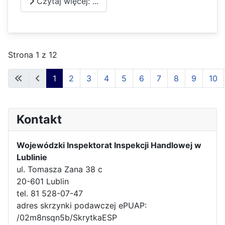
Czytaj więcej: ...
Strona 1 z 12
1
2
3
4
5
6
7
8
9
10
Kontakt
Wojewódzki Inspektorat Inspekcji Handlowej w
Lublinie
ul. Tomasza Zana 38 c
20-601 Lublin
tel. 81 528-07-47
adres skrzynki podawczej ePUAP:
/02m8nsqn5b/SkrytkaESP