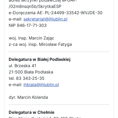
/02m8nsqn5b/SkrytkaESP
e-Doręczenia AE: PL-24499-33542-WVJDE-30
e-mail:
sekretariat@ihlublin.pl
NIP 946-17-71-303
woj. insp. Marcin Zając
z-ca woj. insp. Mirosław Fatyga
Delegatura w Białej Podlaskiej
ul. Brzeska 41
21-500 Biała Podlaska
tel. 83 343-25-35
e-mail:
ihbiala@ihlublin.pl
dyr. Marcin Kolenda
Delegatura w Chełmie