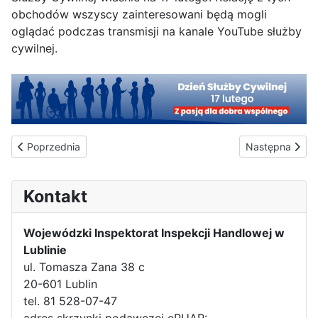
obchodów wszyscy zainteresowani będą mogli
oglądać podczas transmisji na kanale YouTube służby
cywilnej.
Poprzednia strona: Fit i smart? – kontrola Inspekcji Handlowej
Następna strona
Poprzednia
Następna
Kontakt
Wojewódzki Inspektorat Inspekcji Handlowej w
Lublinie
ul. Tomasza Zana 38 c
20-601 Lublin
tel. 81 528-07-47
adres skrzynki podawczej ePUAP: