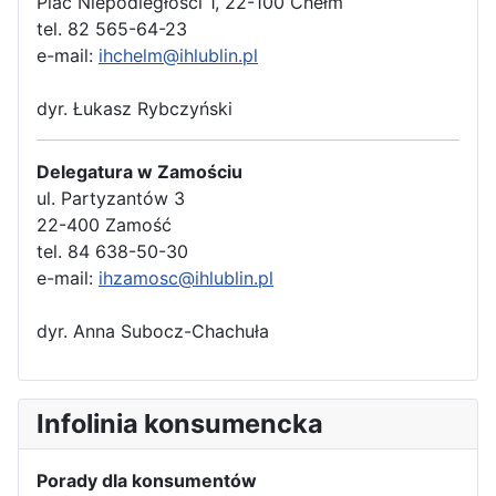
Plac Niepodległości 1, 22-100 Chełm
tel. 82 565-64-23
e-mail:
ihchelm@ihlublin.pl
dyr. Łukasz Rybczyński
Delegatura w Zamościu
ul. Partyzantów 3
22-400 Zamość
tel. 84 638-50-30
e-mail:
ihzamosc@ihlublin.pl
dyr. Anna Subocz-Chachuła
Infolinia konsumencka
Porady dla konsumentów