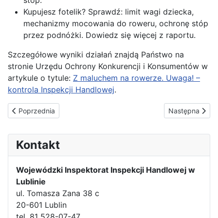
stóp.
Kupujesz fotelik? Sprawdź: limit wagi dziecka,
mechanizmy mocowania do roweru, ochronę stóp
przez podnóżki. Dowiedz się więcej z raportu.
Szczegółowe wyniki działań znajdą Państwo na
stronie Urzędu Ochrony Konkurencji i Konsumentów w
artykule o tytule:
Z maluchem na rowerze. Uwaga! –
kontrola Inspekcji Handlowej
.
Poprzednia strona: Stylizuj z głową – kontrola Inspekcji Handlow
Następna strona
Poprzednia
Następna
Kontakt
Wojewódzki Inspektorat Inspekcji Handlowej w
Lublinie
ul. Tomasza Zana 38 c
20-601 Lublin
tel. 81 528-07-47