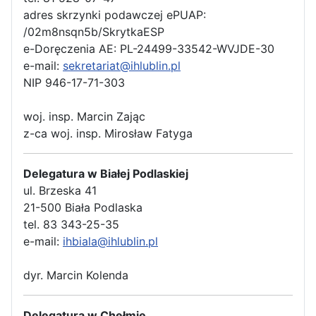
adres skrzynki podawczej ePUAP:
/02m8nsqn5b/SkrytkaESP
e-Doręczenia AE: PL-24499-33542-WVJDE-30
e-mail:
sekretariat@ihlublin.pl
NIP 946-17-71-303
woj. insp. Marcin Zając
z-ca woj. insp. Mirosław Fatyga
Delegatura w Białej Podlaskiej
ul. Brzeska 41
21-500 Biała Podlaska
tel. 83 343-25-35
e-mail:
ihbiala@ihlublin.pl
dyr. Marcin Kolenda
Delegatura w Chełmie