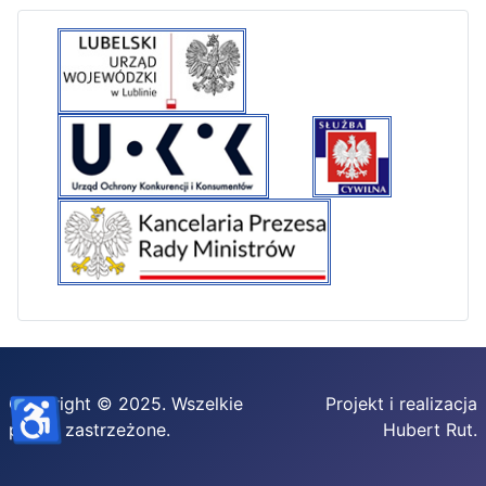
♿
Copyright © 2025. Wszelkie
Projekt i realizacja
prawa zastrzeżone.
Hubert Rut.