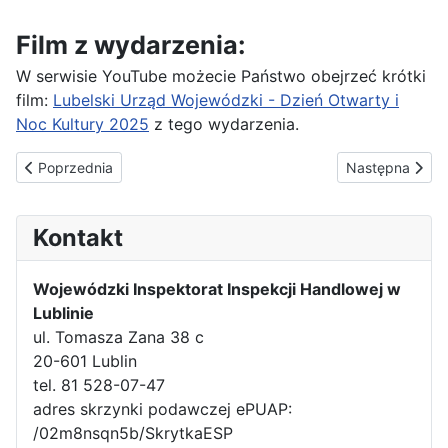
Film z wydarzenia:
W serwisie YouTube możecie Państwo obejrzeć krótki
film:
Lubelski Urząd Wojewódzki - Dzień Otwarty i
Noc Kultury 2025
z tego wydarzenia.
Poprzednia strona: W barze, knajpie, restauracji – kontrola Insp
Następna stron
Poprzednia
Następna
Kontakt
Wojewódzki Inspektorat Inspekcji Handlowej w
Lublinie
ul. Tomasza Zana 38 c
20-601 Lublin
tel. 81 528-07-47
adres skrzynki podawczej ePUAP:
/02m8nsqn5b/SkrytkaESP