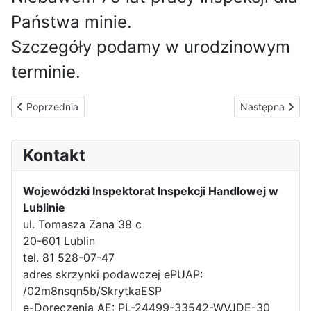
Państwa minie.
Szczegóły podamy w urodzinowym
terminie.
Poprzednia strona: Małe pojazdy, duże braki – kontrola Inspekcj
Następna strona
Poprzednia
Następna
Kontakt
Wojewódzki Inspektorat Inspekcji Handlowej w
Lublinie
ul. Tomasza Zana 38 c
20-601 Lublin
tel. 81 528-07-47
adres skrzynki podawczej ePUAP:
/02m8nsqn5b/SkrytkaESP
e-Doręczenia AE: PL-24499-33542-WVJDE-30