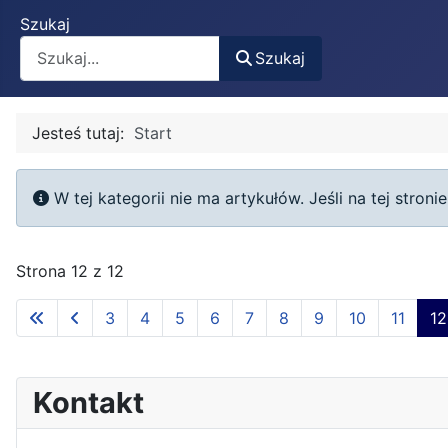
Szukaj
Szukaj
Jesteś tutaj:
Start
Informacja
W tej kategorii nie ma artykułów. Jeśli na tej stron
Strona 12 z 12
3
4
5
6
7
8
9
10
11
12
Kontakt