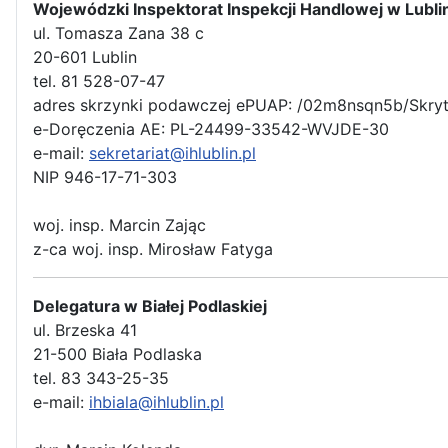
Wojewódzki Inspektorat Inspekcji Handlowej w Lubli
ul. Tomasza Zana 38 c
20-601 Lublin
tel. 81 528-07-47
adres skrzynki podawczej ePUAP: /02m8nsqn5b/Skry
e-Doręczenia AE: PL-24499-33542-WVJDE-30
e-mail:
sekretariat@ihlublin.pl
NIP 946-17-71-303
woj. insp. Marcin Zając
z-ca woj. insp. Mirosław Fatyga
Delegatura w Białej Podlaskiej
ul. Brzeska 41
21-500 Biała Podlaska
tel. 83 343-25-35
e-mail:
ihbiala@ihlublin.pl